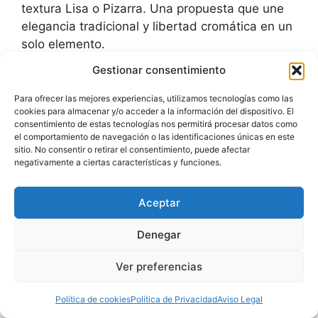
textura Lisa o Pizarra. Una propuesta que une
elegancia tradicional y libertad cromática en un
solo elemento.
Gestionar consentimiento
Frame
| Encimera – Colores
Para ofrecer las mejores experiencias, utilizamos tecnologías como las
Estándar
cookies para almacenar y/o acceder a la información del dispositivo. El
consentimiento de estas tecnologías nos permitirá procesar datos como
el comportamiento de navegación o las identificaciones únicas en este
Frame se caracteriza por su lavabo rectangular
sitio. No consentir o retirar el consentimiento, puede afectar
integrado, ofreciendo sencillez sin renunciar al
negativamente a ciertas características y funciones.
estilo. Con un seno siempre Liso que facilita la
limpieza, ofrece la posibilidad de elegir la
Aceptar
textura Lisa o Pizarra para la parte de
encimera. Disponible para mueble o de pared.
Denegar
Frame
| Encimera – Colores
Ver preferencias
Especiales
Política de cookies
Política de Privacidad
Aviso Legal