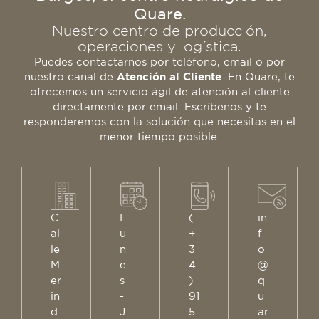
Quare.
Nuestro centro de producción,
operaciones y logística.
Puedes contactarnos por teléfono, email o por
nuestro canal de
Atención al Cliente
. En Quare, te
ofrecemos un servicio ágil de atención al cliente
directamente por email. Escríbenos y te
responderemos con la solución que necesitas en el
menor tiempo posible.
C
L
(
in
al
u
+
f
le
n
3
o
M
e
4
@
er
s
)
q
in
-
91
u
d
J
5
ar