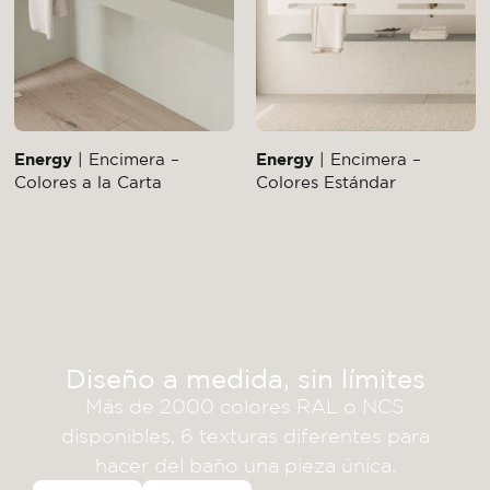
Energy
| Encimera –
Energy
| Encimera –
Colores a la Carta
Colores Estándar
Diseño a medida, sin límites
Más de 2000 colores RAL o NCS
disponibles, 6 texturas diferentes para
hacer del baño una pieza única.