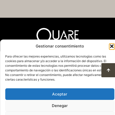
Gestionar consentimiento
Para ofrecer las mejores experiencias, utilizamos tecnologías como las
Política de Privacidad
Aviso Legal
cookies para almacenar y/o acceder a la información del dispositivo. El
Política de Cookies
consentimiento de estas tecnologías nos permitirá procesar datos como el
Condiciones de uso y protección de datos
comportamiento de navegación o las identificaciones únicas en este sitio.
© 2025. Todos los derechos reservados
No consentir o retirar el consentimiento, puede afectar negativamente a
ciertas características y funciones.
QuareDesign S.L.
Aceptar
Denegar