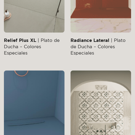
Relief Plus XL
| Plato de
Radiance Lateral
| Plato
Ducha – Colores
de Ducha – Colores
Especiales
Especiales