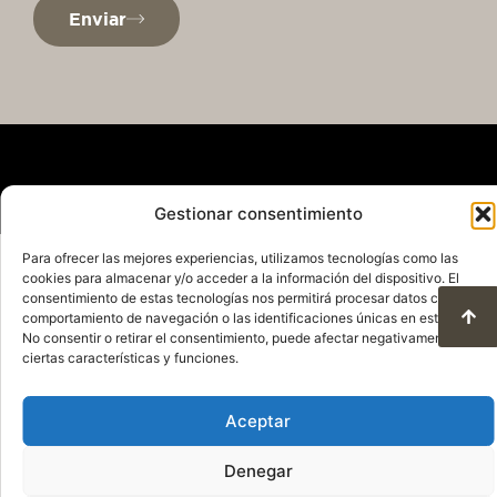
Enviar
Gestionar consentimiento
Política de Privacidad
Aviso Legal
Para ofrecer las mejores experiencias, utilizamos tecnologías como las
cookies para almacenar y/o acceder a la información del dispositivo. El
Política de Cookies
consentimiento de estas tecnologías nos permitirá procesar datos como el
Condiciones de uso y protección de datos
comportamiento de navegación o las identificaciones únicas en este sitio.
© 2025. Todos los derechos reservados
No consentir o retirar el consentimiento, puede afectar negativamente a
ciertas características y funciones.
QuareDesign S.L.
Aceptar
Denegar