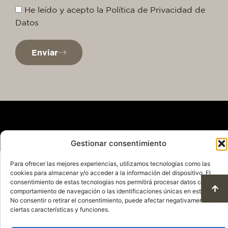
He leído y acepto la Política de Privacidad de
Datos
Enviar
Gestionar consentimiento
Política de Privacidad
Aviso Legal
Para ofrecer las mejores experiencias, utilizamos tecnologías como las
Política de Cookies
cookies para almacenar y/o acceder a la información del dispositivo. El
consentimiento de estas tecnologías nos permitirá procesar datos como el
Condiciones de uso y protección de datos
comportamiento de navegación o las identificaciones únicas en este sitio.
© 2025. Todos los derechos reservados
No consentir o retirar el consentimiento, puede afectar negativamente a
QuareDesign S.L.
ciertas características y funciones.