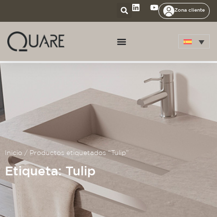
Zona cliente
Inicio
/ Productos etiquetados “Tulip”
Etiqueta: Tulip