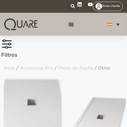
Zona cliente
Filtros
Inicio
/
Accesorios Kits
/
Platos de Ducha
/ Otros