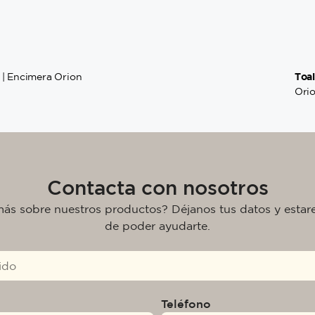
Toal
| Encimera Orion
Ori
Contacta con nosotros
más sobre nuestros productos? Déjanos tus datos y esta
de poder ayudarte.
Teléfono