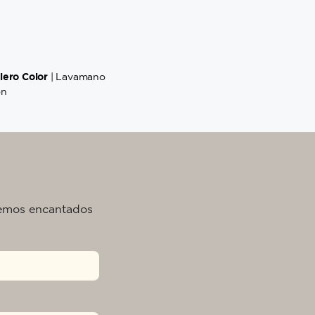
lero Color
| Lavamano
on
remos encantados