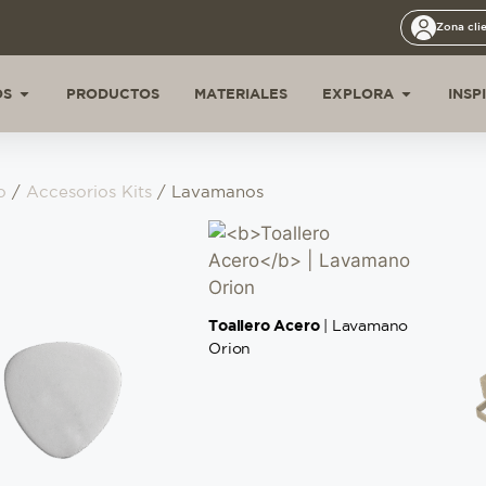
Zona cli
OS
PRODUCTOS
MATERIALES
EXPLORA
INSP
o
/
Accesorios Kits
/ Lavamanos
Toallero Acero
| Lavamano
Orion