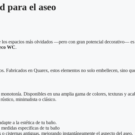
d para el aseo
de los espacios más olvidados —pero con gran potencial decorativo— e
eco WC
.
doros. Fabricados en Quarex, estos elementos no solo embellecen, sino q
 monotonía. Disponibles en una amplia gama de colores, texturas y ac
rústico, minimalista o clásico.
dapte a la estética de tu baño.
 medidas especificas de tu baño
 o cisternas antiguas, mejorando instantáneamente el aspecto del aseo.